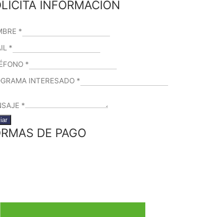
LICITA INFORMACIÓN
MBRE
*
IL
*
LÉFONO
*
GRAMA INTERESADO
*
NSAJE
*
iar
RMAS DE PAGO