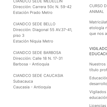
CIANDCO SEDE MEDELLÍN
CURSO D
Dirección: Carrera 50c N. 59-42
ANIMAL
Estación Prado Metro
Matricúlat
CIANDCO SEDE BELLO
etología 
Dirección: Diagonal 55 AV.37-41,
que nos a
piso 3
Estación Niquia Metro
VIGILAD
CIANDCO SEDE BARBOSA
EDUCAC
Dirección: Calle 18 N. 17-31
Barbosa - Antioquia
Nuestros
título pro
CIANDCO SEDE CAUCASIA
Educación
Subacauca
desarrol
Caucasia - Antioquia
Vigilados 
educació
Licencias