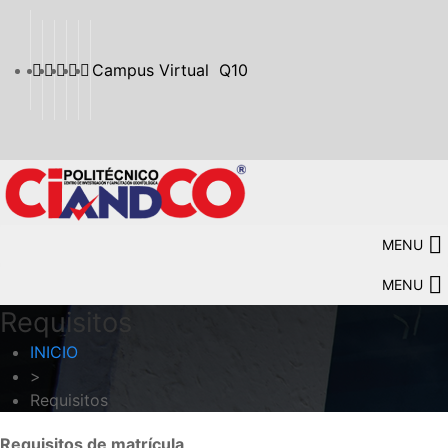
Campus Virtual
Q10
MENU
MENU
Requisitos
INICIO
>
Requisitos
Requisitos de matrícula