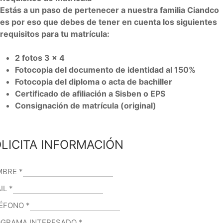
Estás a un paso de pertenecer a nuestra familia Ciandco
es por eso que debes de tener en cuenta los siguientes
requisitos para tu matrícula:
2 fotos 3 x 4
Fotocopia del documento de identidad al 150%
Fotocopia del diploma o acta de bachiller
Certificado de afiliación a Sisben o EPS
Consignación de matrícula (original)
LICITA INFORMACIÓN
MBRE
*
IL
*
LÉFONO
*
GRAMA INTERESADO
*