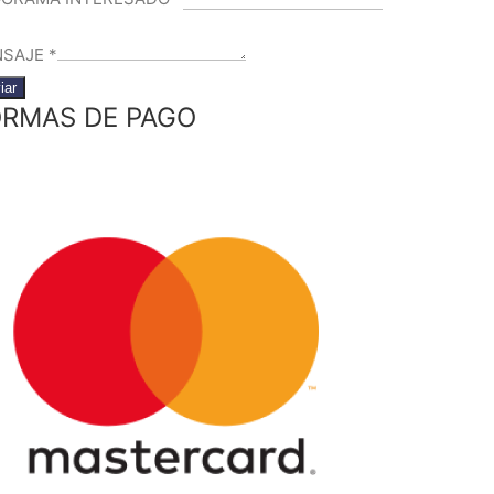
NSAJE
*
iar
RMAS DE PAGO