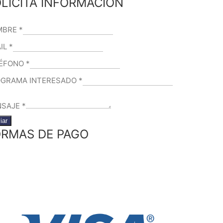
LICITA INFORMACIÓN
MBRE
*
IL
*
LÉFONO
*
GRAMA INTERESADO
*
NSAJE
*
iar
RMAS DE PAGO