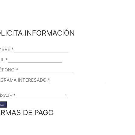
LICITA INFORMACIÓN
MBRE
*
IL
*
LÉFONO
*
GRAMA INTERESADO
*
NSAJE
*
iar
RMAS DE PAGO