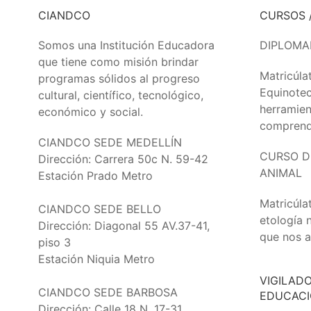
CIANDCO
CURSOS 
Somos una Institución Educadora
DIPLOMA
que tiene como misión brindar
Matricúla
programas sólidos al progreso
Equinotec
cultural, científico, tecnológico,
herramien
económico y social.
comprende
CIANDCO SEDE MEDELLÍN
CURSO D
Dirección: Carrera 50c N. 59-42
ANIMAL
Estación Prado Metro
Matricúlat
CIANDCO SEDE BELLO
etología 
Dirección: Diagonal 55 AV.37-41,
que nos a
piso 3
Estación Niquia Metro
VIGILAD
CIANDCO SEDE BARBOSA
EDUCAC
Dirección: Calle 18 N. 17-31